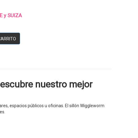
UE y SUIZA
CARRITO
Descubre nuestro mejor
s, espacios públicos u oficinas. El sillón Wiggleworm
es.