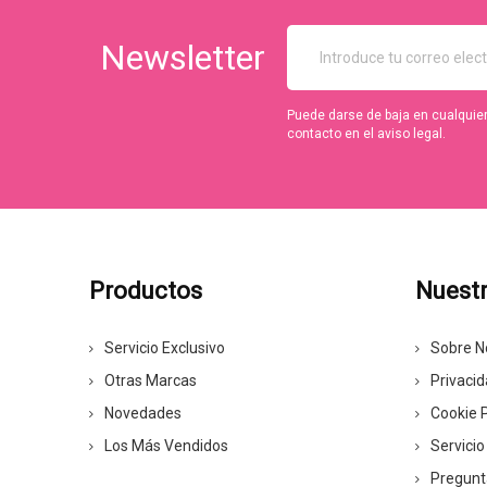
Newsletter
Puede darse de baja en cualquie
contacto en el aviso legal.
Productos
Nuest
Servicio Exclusivo
Sobre N
Otras Marcas
Privaci
Novedades
Cookie P
Los Más Vendidos
Servicio
Pregunt