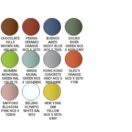
CHOCOLATE
PEKING
BUENOS
DOURO
HILLS
CERAMIC
AIRES
RIVER
BROWN RAL
ORANGE
NIGHT BLUE
GREEN NCS
050 4050
NCS S 2075-
NCS S 7020-
S 6020-G30Y
Y70R
R80B
MUMBAI
MINSK
HONG KONG
OLEG’S
MONORAIL
MURAL
CONCRETE
ORANGE
GREEN RAL
GREEN NCS
GREY NCS S
NCS S 0570-
120 70 75
S 1515-B80G
3005-R80B
Y70R
SAPPORO
BEIJING
NEW YORK
BLOSSOM
OLYMPIC
CAB
PINK NCS S
WHITE RAL
YELLOW
1030-R
9010
NCS S 0575-
G90Y