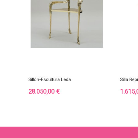
Sillón-Escultura Leda...
Silla Rep
Precio
Precio
28.050,00 €
1.615,