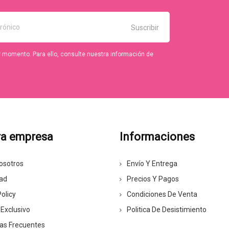
r momento. Para ello, consulte nuestra información de
ra empresa
Informaciones
osotros
Envío Y Entrega
dad
Precios Y Pagos
olicy
Condiciones De Venta
 Exclusivo
Politica De Desistimiento
as Frecuentes