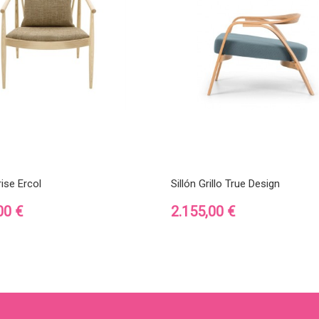
rise Ercol
Sillón Grillo True Design
Precio
00 €
2.155,00 €