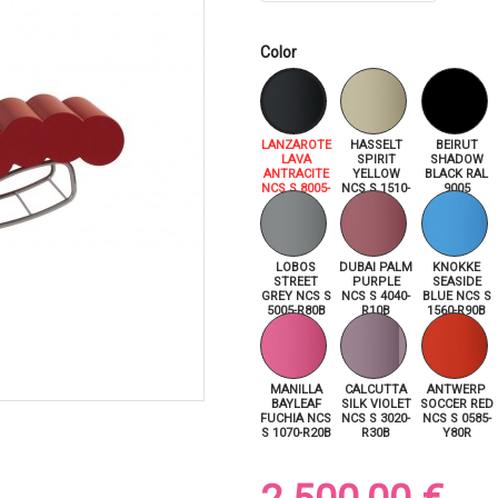
Color
LANZAROTE
HASSELT
BEIRUT
LAVA
SPIRIT
SHADOW
ANTRACITE
YELLOW
BLACK RAL
NCS S 8005-
NCS S 1510-
9005
R80B
Y
LOBOS
DUBAI PALM
KNOKKE
STREET
PURPLE
SEASIDE
GREY NCS S
NCS S 4040-
BLUE NCS S
5005-R80B
R10B
1560-R90B
MANILLA
CALCUTTA
ANTWERP
BAYLEAF
SILK VIOLET
SOCCER RED
FUCHIA NCS
NCS S 3020-
NCS S 0585-
S 1070-R20B
R30B
Y80R