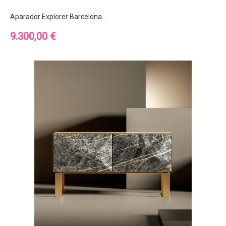
Aparador Explorer Barcelona...
Precio
9.300,00 €