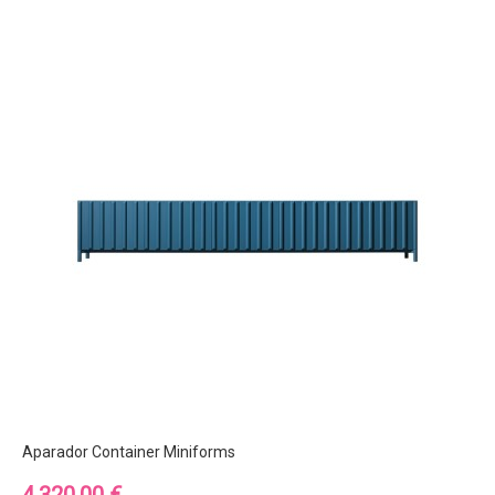
Aparador Container Miniforms
Precio