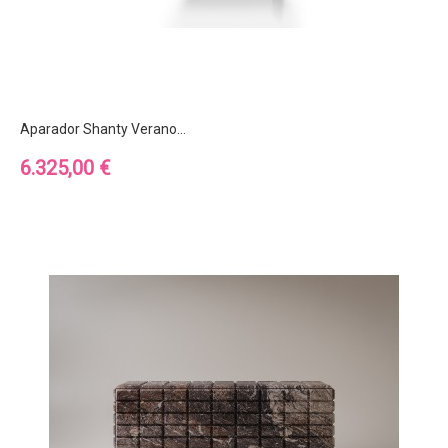
Aparador Shanty Verano...
Precio
6.325,00 €