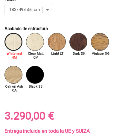
Acabado de estructura
Whitened
Clear Matt
Light LT
Dark DK
Vintage OG
NM
CM
Oak on Ash
Black SB
OA
3.290,00 €
Entrega incluida en toda la UE y SUIZA