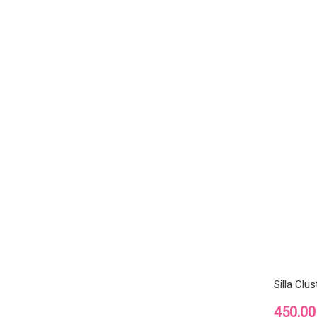
Silla Clu
Precio
450,00