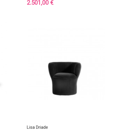
Precio
2.501,00 €
Lisa Driade