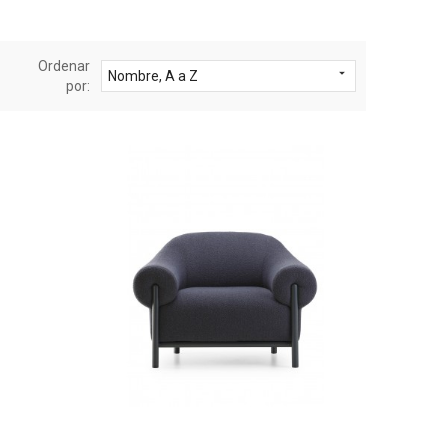
Ordenar

Nombre, A a Z
por: