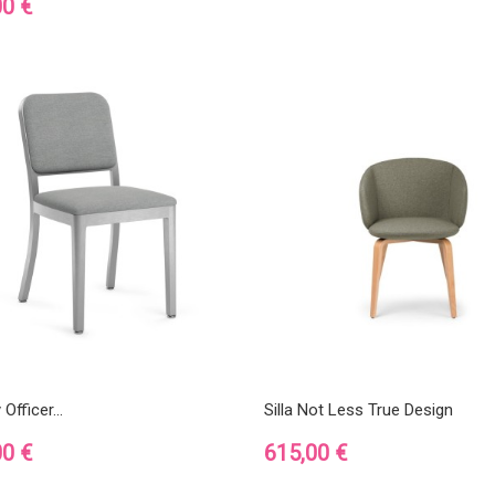
00 €
 Officer...
Silla Not Less True Design
Precio
00 €
615,00 €