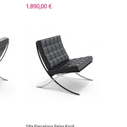
Precio
1.890,00 €
Silla Barcelona Relax Knoll