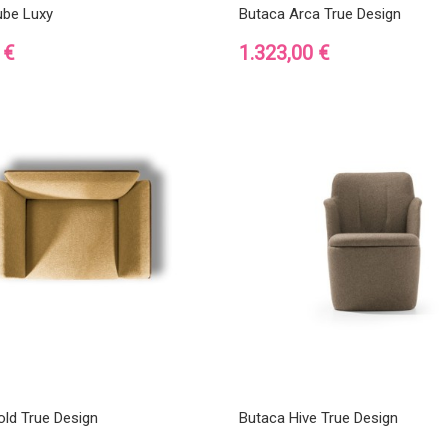
be Luxy
Butaca Arca True Design
Precio
 €
1.323,00 €
old True Design
Butaca Hive True Design