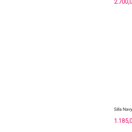
Precio
2.700,
Silla Navy
Precio
1.185,