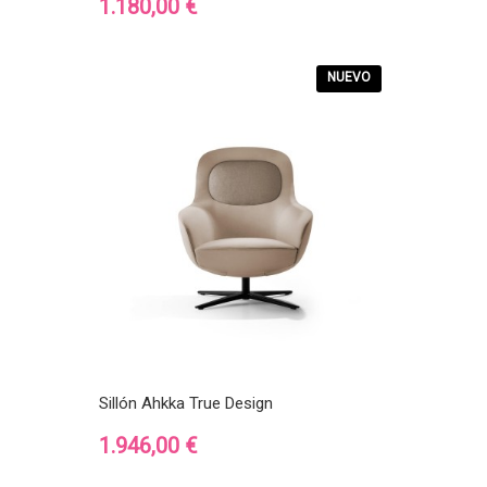
Precio
1.180,00 €
NUEVO
Sillón Ahkka True Design
Precio
1.946,00 €