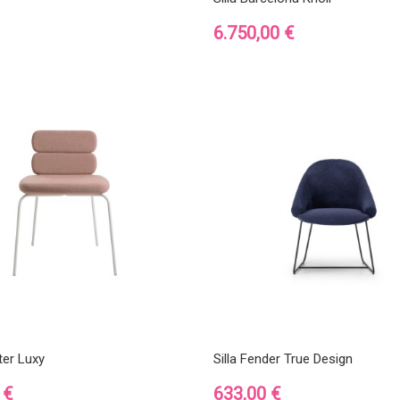
Precio
6.750,00 €
ster Luxy
Silla Fender True Design
Precio
 €
633,00 €