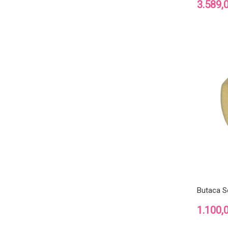
Precio
3.589,
Butaca S
Precio
1.100,