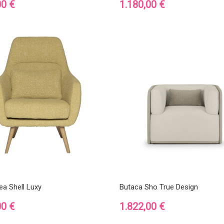
Precio
00 €
1.180,00 €
ea Shell Luxy
Butaca Sho True Design
Precio
00 €
1.822,00 €