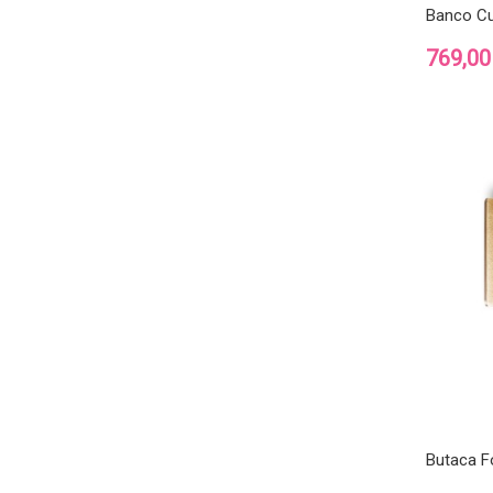
Banco Cu
Precio
769,00
Butaca F