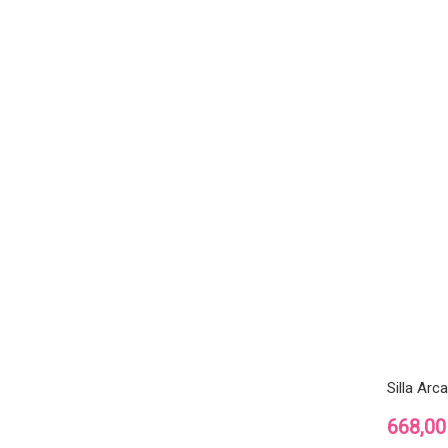
Silla Arc
Precio
668,00