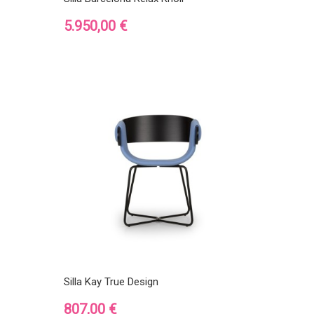
Precio
5.950,00 €
Silla Kay True Design
Precio
807,00 €