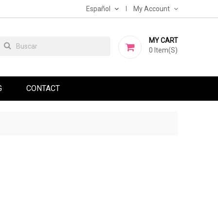
Español
My Account
MY CART
0
Item(s)
G
CONTACT