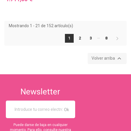
Mostrando 1 - 21 de 152 artículo(s)
…
1
2
3
8

Volver arriba
Newsletter
Puede darse de baja en cualquier
momento. Para ello, consulte nuestra