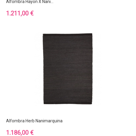
Alfombra Hayon X Nani...
Precio
1.211,00 €
Alfombra Herb Nanimarquina
Precio
1.186,00 €