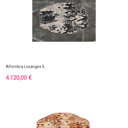
Alfombra Losanges II...
Precio
4.120,00 €