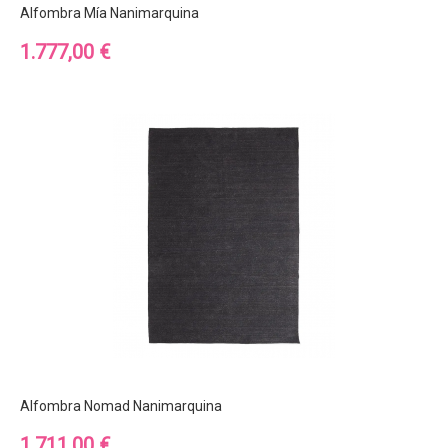
Alfombra Mía Nanimarquina
Precio
1.777,00 €
Alfombra Nomad Nanimarquina
Precio
1.711,00 €