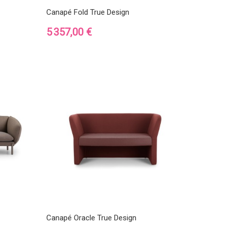
Canapé Fold True Design
Prix
5 357,00 €
Canapé Oracle True Design