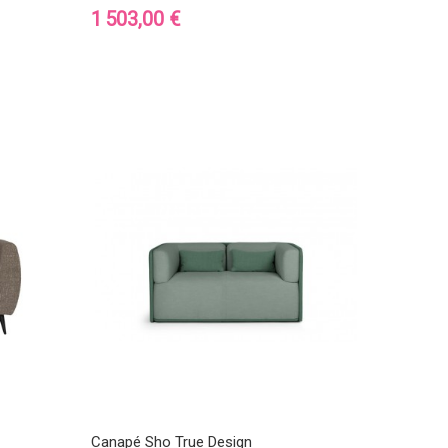
Prix
1 503,00 €
Canapé Sho True Design