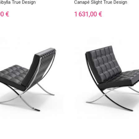
bylla True Design
Canapé Slight True Design
Prix
00 €
1 631,00 €