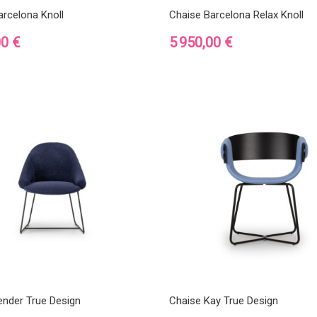
arcelona Knoll
Chaise Barcelona Relax Knoll
Prix
00 €
5 950,00 €
ender True Design
Chaise Kay True Design