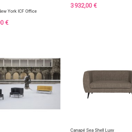
Prix
3 932,00 €
ew York ICF Office
00 €
Canapé Sea Shell Luxy