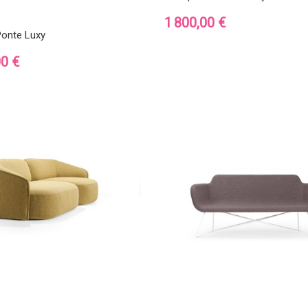
Prix
1 800,00 €
onte Luxy
00 €