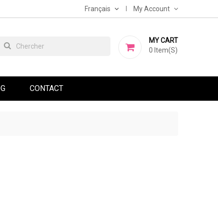
Français
My Account
MY CART
0
Item(s)
OG
CONTACT