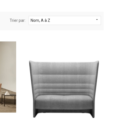

Trier par:
Nom, A à Z