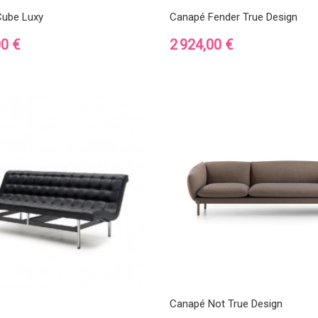
ube Luxy
Canapé Fender True Design
Prix
00 €
2 924,00 €
Canapé Not True Design