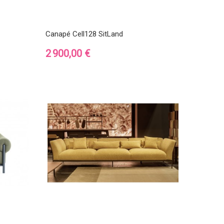
Canapé Cell128 SitLand
Prix
2 900,00 €