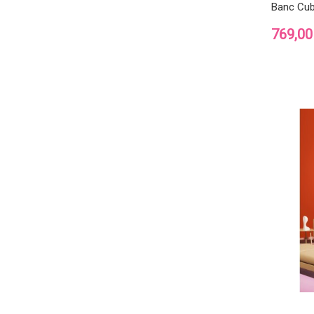
Banc Cub
Prix
769,00