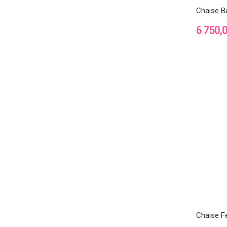
Chaise B
Prix
6 750,
Chaise F