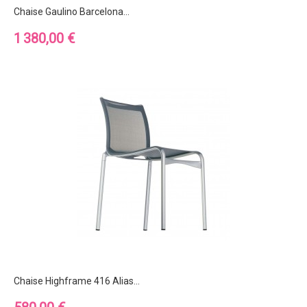
Chaise Gaulino Barcelona...
Prix
1 380,00 €
Chaise Highframe 416 Alias...