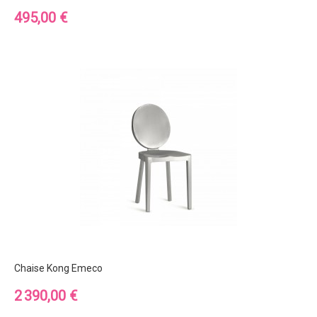
Prix
495,00 €
Chaise Kong Emeco
Prix
2 390,00 €