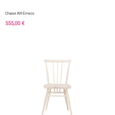
Chaise Alfi Emeco
Prix
555,00 €