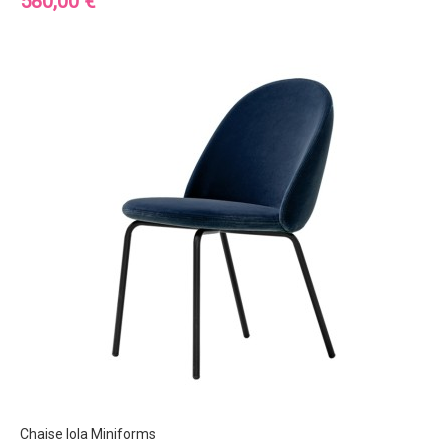
Prix
580,00 €
Chaise Iola Miniforms