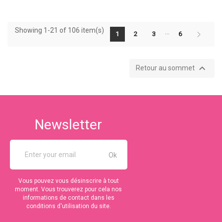
Showing 1-21 of 106 item(s)
…
1
2
3
6

Retour au sommet
Newsletter
Vous pouvez vous désinscrire à tout
moment. Vous trouverez pour cela nos
informations de contact dans les
conditions d'utilisation du site.