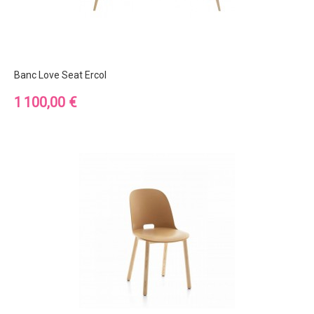
Banc Love Seat Ercol
Prix
1 100,00 €