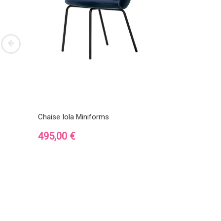
Chaise Iola Miniforms
Prix
495,00 €