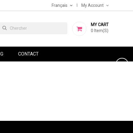
Français
My Account
MY CART
0
Item(s)
OG
CONTACT
PROCHAIN