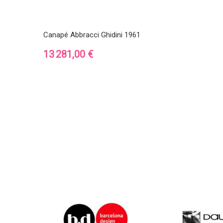
Canapé Abbracci Ghidini 1961
Prix
13 281,00 €