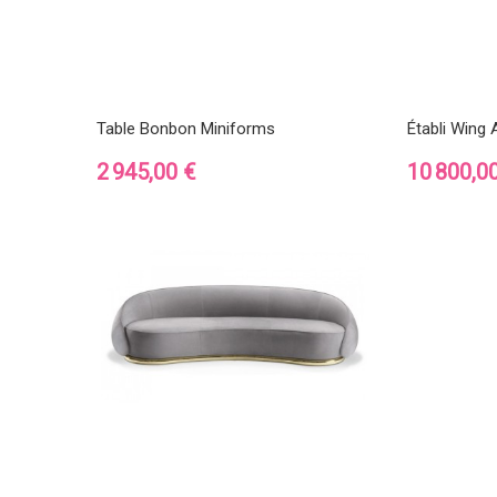
Table Bonbon Miniforms
Établi Wing A
Prix
Prix
2 945,00 €
10 800,0