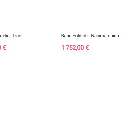
telier True...
Banc Folded L Nanimarquina
Prix
0 €
1 752,00 €