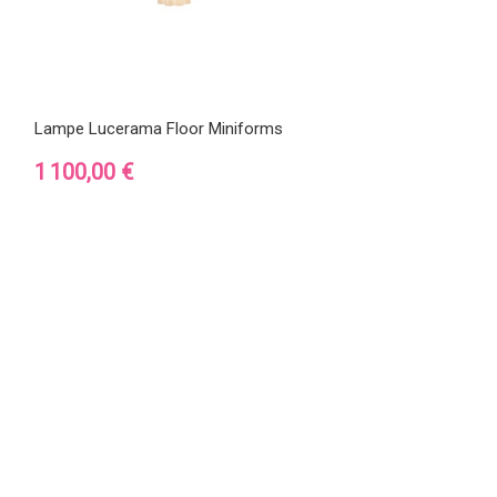
Lampe Lucerama Floor Miniforms
Prix
1 100,00 €