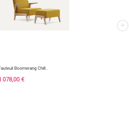
Fauteuil Boomerang Chill...
Table 
Prix
Prix
1 078,00 €
2 669