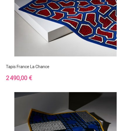
Tapis France La Chance
Prix
2 490,00 €