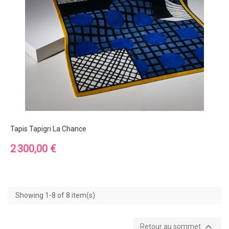
Tapis Tapigri La Chance
Prix
2 300,00 €
Showing 1-8 of 8 item(s)

Retour au sommet