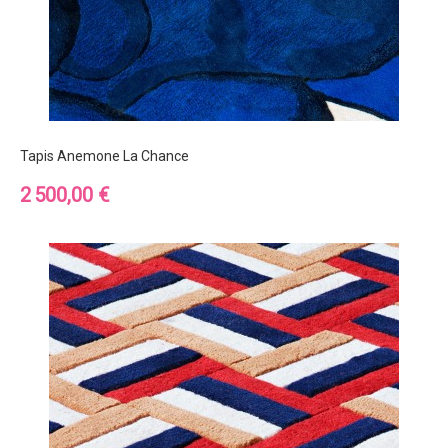
Tapis Anemone La Chance
Prix
2 500,00 €