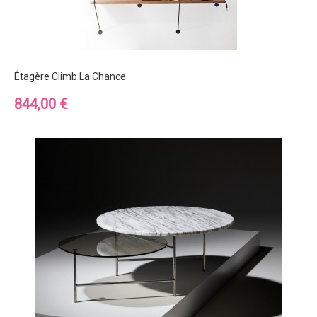
Étagère Climb La Chance
Prix
844,00 €