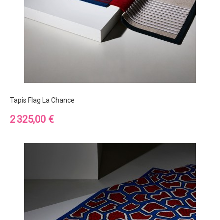
Tapis Flag La Chance
Prix
2 325,00 €