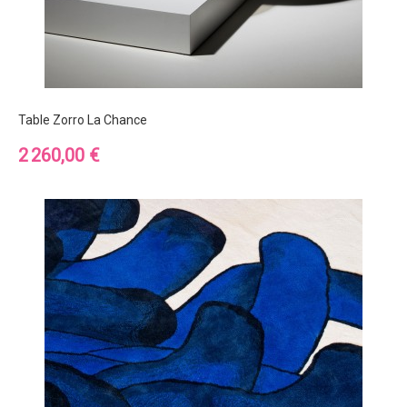
Table Zorro La Chance
Prix
2 260,00 €