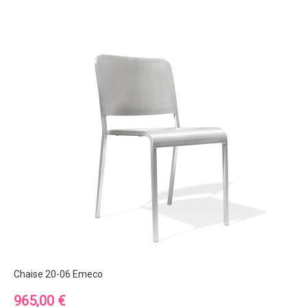
Chaise 20-06 Emeco
Prix
965,00 €