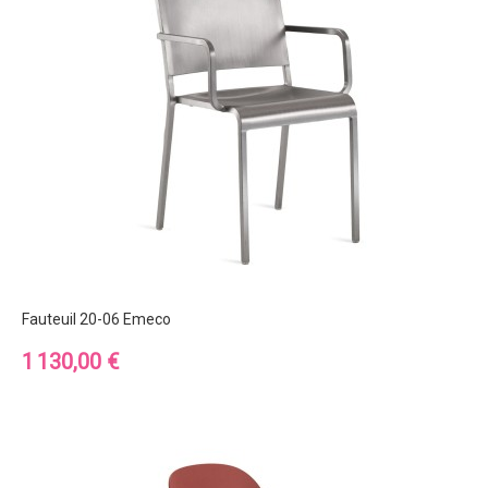
Fauteuil 20-06 Emeco
Prix
1 130,00 €