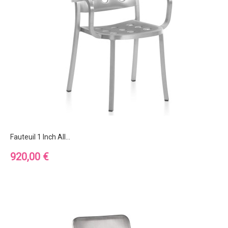
Fauteuil 1 Inch All...
Prix
920,00 €