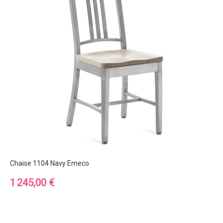
Chaise 1104 Navy Emeco
Prix
1 245,00 €