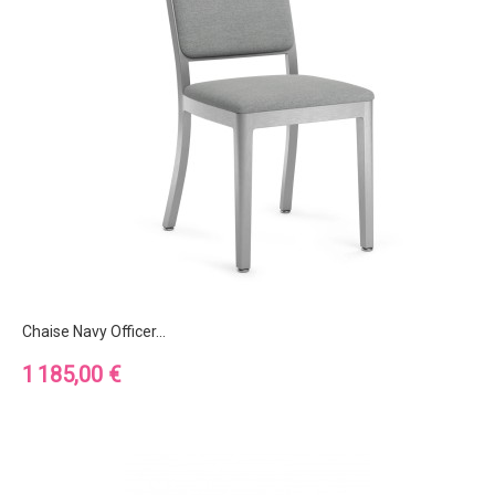
Chaise Navy Officer...
Prix
1 185,00 €