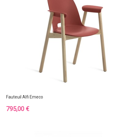
Fauteuil Alfi Emeco
Prix
795,00 €