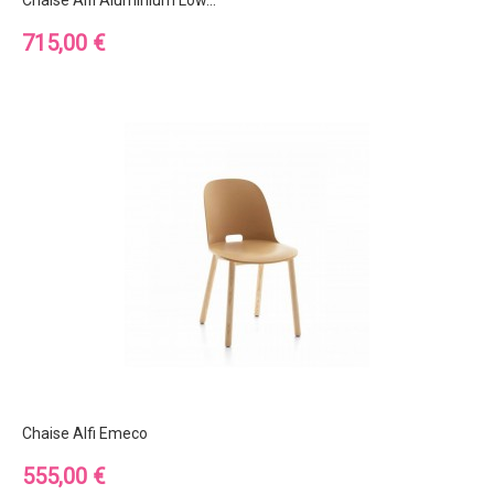
Chaise Alfi Aluminium Low...
Prix
715,00 €
Chaise Alfi Emeco
Prix
555,00 €