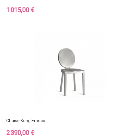
Prix
1 015,00 €
Chaise Kong Emeco
Prix
2 390,00 €