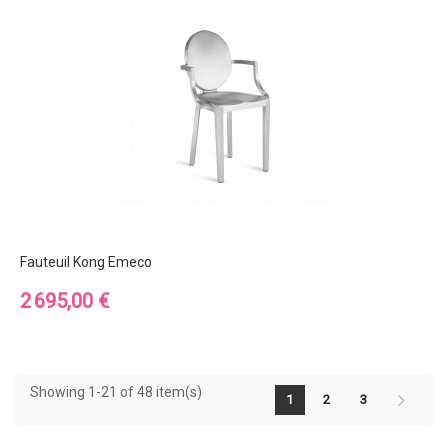
Fauteuil Kong Emeco
Prix
2 695,00 €
Showing 1-21 of 48 item(s)
1
2
3