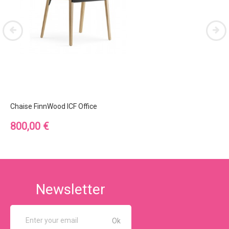
Chaise FinnWood ICF Office
Prix
800,00 €
Newsletter