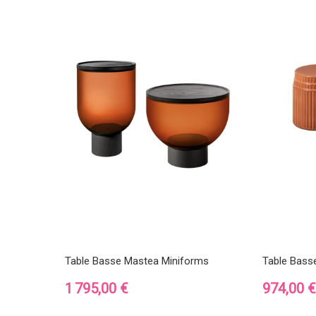
Table Basse Mastea Miniforms
Table Bass
Prix
Prix
1 795,00 €
974,00 €