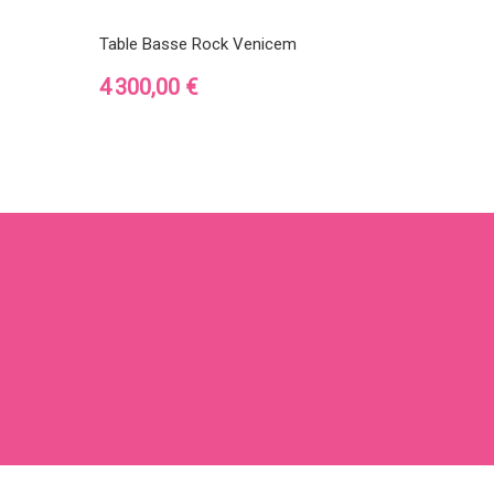
Table Basse Rock Venicem
Prix
4 300,00 €