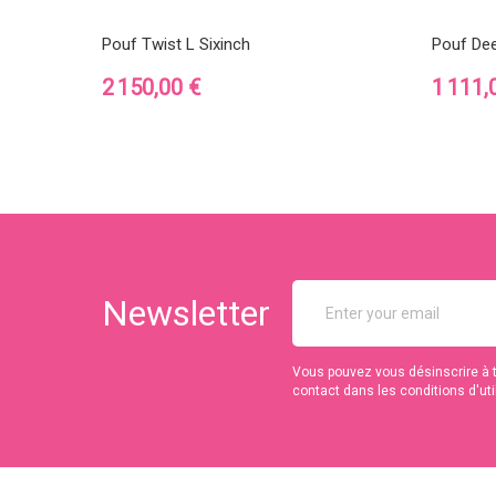
Pouf Twist L Sixinch
Pouf De
Prix
Prix
2 150,00 €
1 111,
Newsletter
Vous pouvez vous désinscrire à 
contact dans les conditions d'util