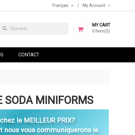
Français
My Account
MY CART
0
Item(s)
OG
CONTACT
E SODA MINIFORMS
rchez le MEILLEUR PRIX?
et nous vous communiquerons le