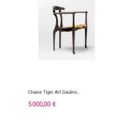
Chaise Tiger Art Gaulino...
Prix
5 000,00 €