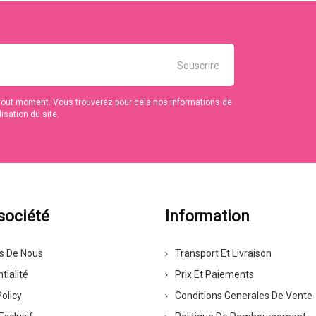
tout moment. Vous trouverez pour cela nos informations de
isation du site.
société
Information
s De Nous
Transport Et Livraison
tialité
Prix Et Paiements
olicy
Conditions Generales De Vente