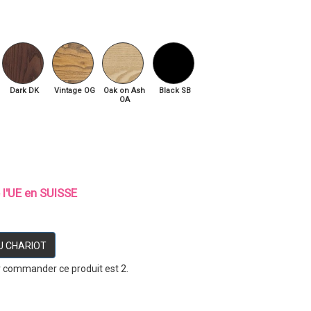
Dark DK
Vintage OG
Oak on Ash
Black SB
OA
e l'UE en SUISSE
U CHARIOT
r commander ce produit est 2.