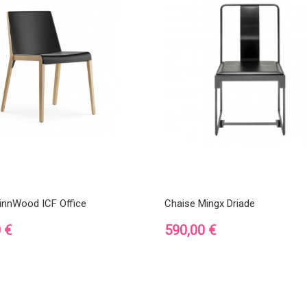
innWood ICF Office
Chaise Mingx Driade
Prix
 €
590,00 €