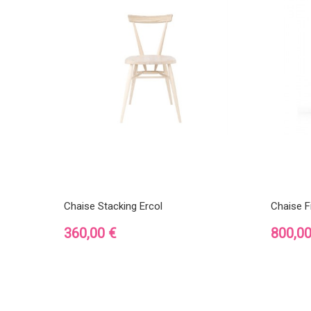
Chaise Stacking Ercol
Chaise F
Prix
Prix
360,00 €
800,00