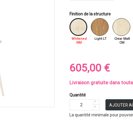
Finition de la structure
Whitened
Light LT
Clear Matt
NM
CM
605,00 €
Livraison gratuite dans tout
Quantité
AJOUTER A
La quantité minimale pour pouvoi