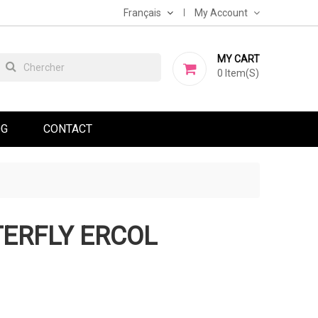
Français
My Account
MY CART
0
Item(s)
OG
CONTACT
TERFLY ERCOL