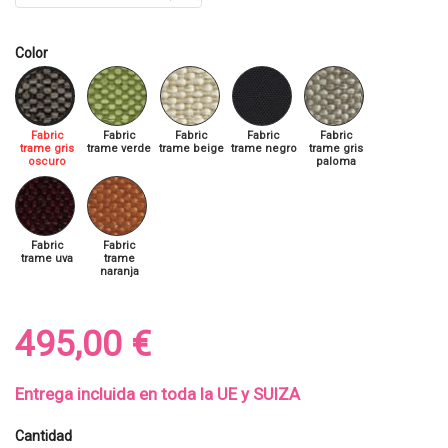
Color
Fabric
Fabric
Fabric
Fabric
Fabric
trame gris
trame verde
trame beige
trame negro
trame gris
oscuro
paloma
Fabric
Fabric
trame uva
trame
naranja
495,00 €
Entrega incluida en toda la UE y SUIZA
Cantidad