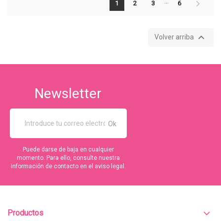
…
1
2
3
6

Volver arriba
Newsletter
Puede darse de baja en cualquier
momento. Para ello, consulte nuestra
información de contacto en el aviso legal.
Productos