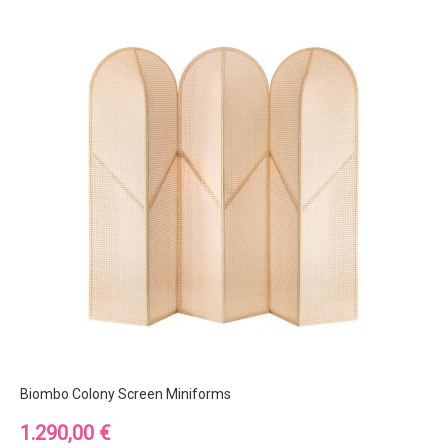
Biombo Colony Screen Miniforms
Precio
1.290,00 €