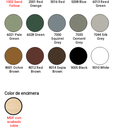
1002 Sand
2001 Red
3016 Red
5008 Blue
6013 Reed
Yellow
Orange
Green
6021 Pale
6028 Green
7000
7033
7044 Silk
Green
Squirrel
Cement
Grey
Grey
Grey
8001 Ochre
8012 Red
8014 Sepia
9005 Black
9010 White
Brown
Brown
Brown
Color de encimera
MDF con
acabado
roble