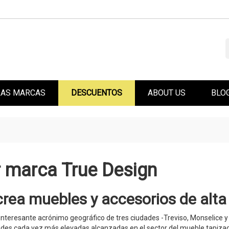
AS MARCAS
DESCUENTOS
ABOUT US
BLO
r marca True Design
rea muebles y accesorios de alta 
nteresante acrónimo geográfico de tres ciudades -Treviso, Monselice y 
idades cada vez más elevadas alcanzadas en el sector del mueble tapizado