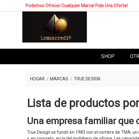
Podemos Ofrecer Cualquier Marca! Pide Una Oferta!
SHOP
OTR
HOGAR
MARCAS
TRUE DESIGN
Lista de productos po
Una empresa familiar que c
True Design se fundó en 1983 con el nombre de TMA, un i
y, en concreto, en la del mobiliario de oficina. Las capac