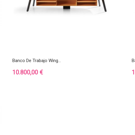
Banco De Trabajo Wing...
B
Precio
P
10.800,00 €
1