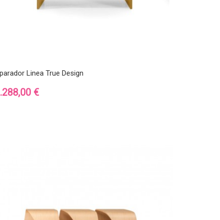
parador Linea True Design
recio
.288,00 €