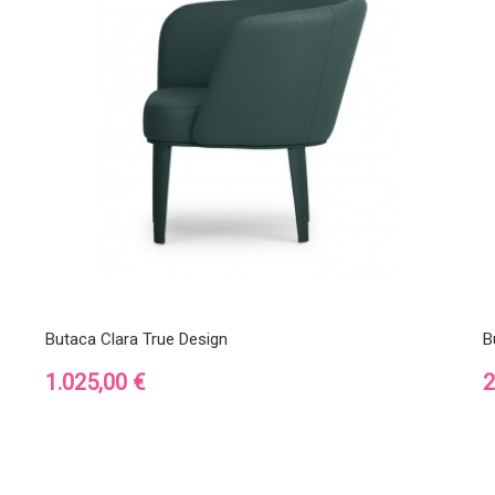
Butaca Clara True Design
B
Precio
P
1.025,00 €
2