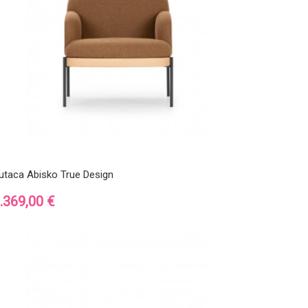
utaca Abisko True Design
recio
.369,00 €