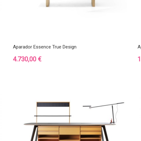
Aparador Essence True Design
A
Precio
P
4.730,00 €
1