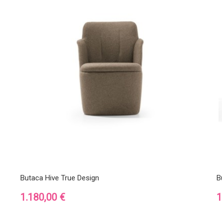
Butaca Hive True Design
B
Precio
P
1.180,00 €
1