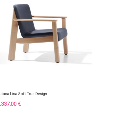
utaca Lisa Soft True Design
recio
.337,00 €