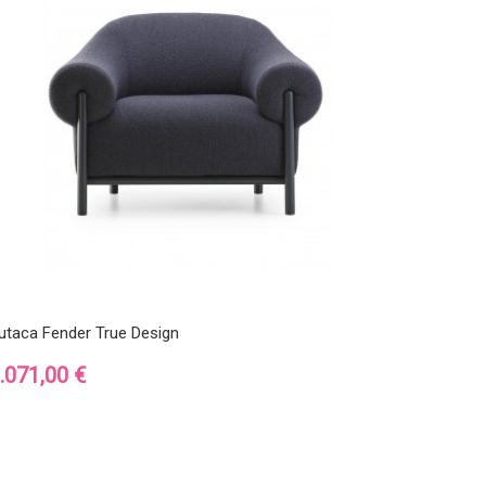
utaca Fender True Design
recio
.071,00 €