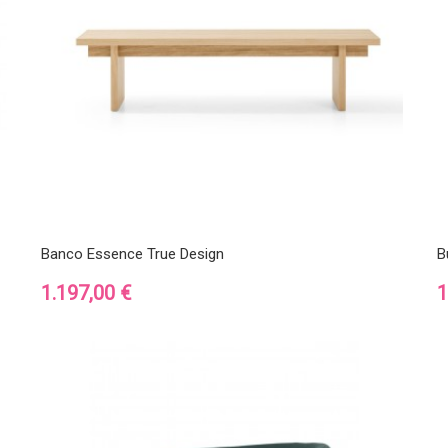
Banco Essence True Design
B
Precio
P
1.197,00 €
1