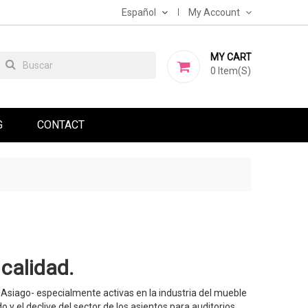
Español
My Account
MY CART
0
Item(s)
G
CONTACT
calidad.
Asiago- especialmente activas en la industria del mueble
 y el declive del sector de los asientos para auditorios