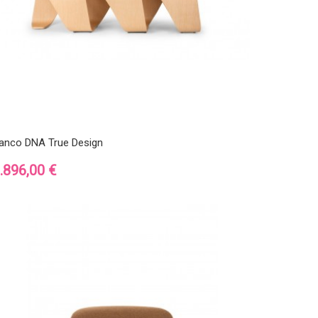
anco DNA True Design
recio
.896,00 €