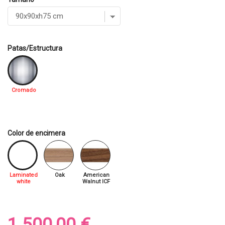
Patas/Estructura
Cromado
Color de encimera
Laminated
Oak
American
white
Walnut ICF
1.500,00 €