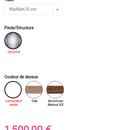
Pieds/Structure
Chromé
Couleur de dessus
Laminated
Oak
American
white
Walnut ICF
1 500,00 €