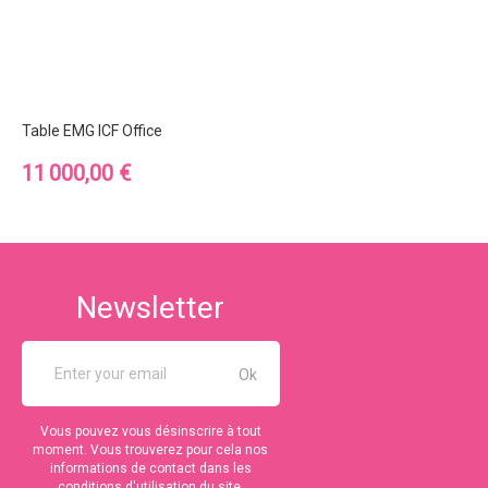
Table EMG ICF Office
Prix
11 000,00 €
Newsletter
Vous pouvez vous désinscrire à tout
moment. Vous trouverez pour cela nos
informations de contact dans les
conditions d'utilisation du site.