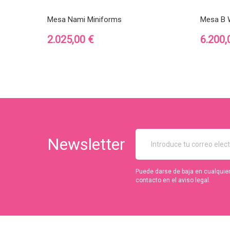
Mesa Nami Miniforms
Mesa B 
Precio
Precio
2.025,00 €
6.200,
Newsletter
Puede darse de baja en cualquie
contacto en el aviso legal.