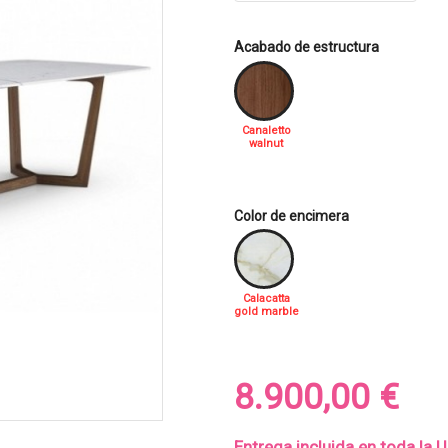
Acabado de estructura
Canaletto
walnut
Color de encimera
Calacatta
gold marble
8.900,00 €
Entrega incluida en toda la 