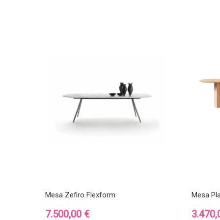
Mesa Zefiro Flexform
Mesa Pl
Precio
Precio
7.500,00 €
3.470,