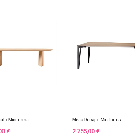
auto Miniforms
Mesa Decapo Miniforms
Precio
00 €
2.755,00 €