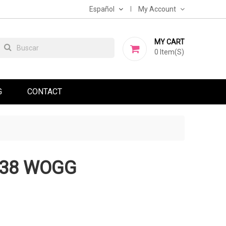
Español
My Account
MY CART
0
Item(s)
G
CONTACT
38 WOGG