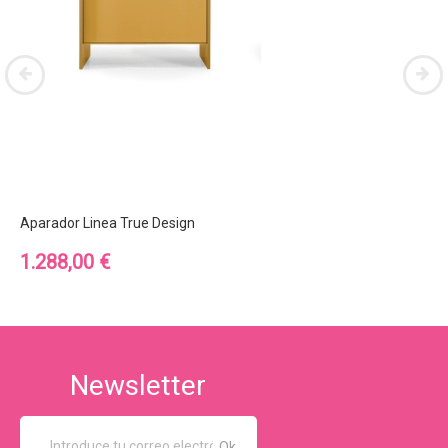
Aparador Linea True Design
Precio
1.288,00 €
Newsletter