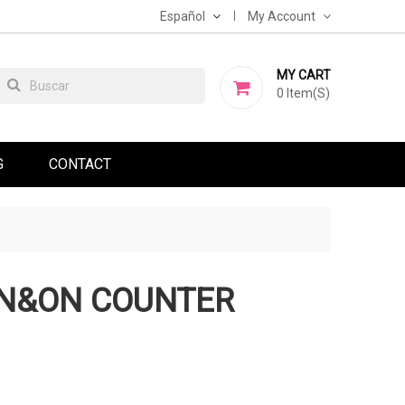
Español
My Account
MY CART
0
Item(s)
G
CONTACT
ON&ON COUNTER