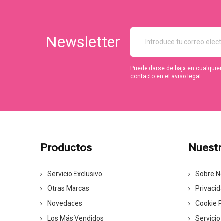
Newsletter
Puede darse de baja en cualquie
contacto en el aviso legal.
Productos
Nuest
Servicio Exclusivo
Sobre N
Otras Marcas
Privaci
Novedades
Cookie P
Los Más Vendidos
Servicio