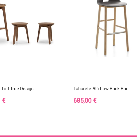
 Tod True Design
Taburete Alfi Low Back Bar...
Precio
 €
685,00 €