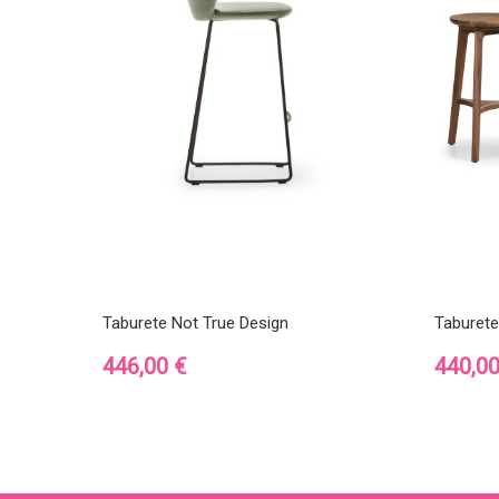
Taburete Not True Design
Taburete
Precio
Precio
446,00 €
440,00