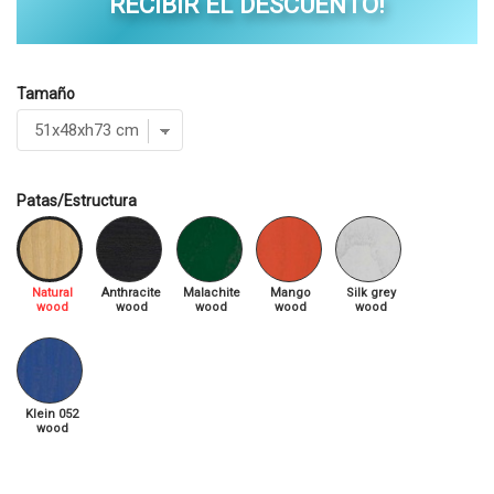
RECIBIR EL DESCUENTO!
Tamaño
Patas/Estructura
Natural
Anthracite
Malachite
Mango
Silk grey
wood
wood
wood
wood
wood
Klein 052
wood