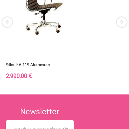
Sillón EA 119 Aluminium...
Precio
2.990,00 €
Newsletter