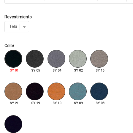
Revestimiento
Color
SY 01
SY 05
SY 04
SY 02
SY 16
SY 21
SY 19
SY 10
SY 09
SY 08