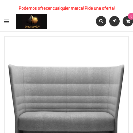
Podemos ofrecer cualquier marca! Pide una oferta!
0
