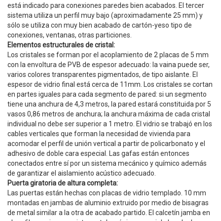
está indicado para conexiones paredes bien acabados. El tercer
sistema utiliza un perfil muy bajo (aproximadamente 25 mm) y
sólo se utiliza con muy bien acabado de cartón-yeso tipo de
conexiones, ventanas, otras particiones.
Elementos estructurales de cristal:
Los cristales se forman por el acoplamiento de 2 placas de 5 mm
con la envoltura de PVB de espesor adecuado: la vaina puede ser,
varios colores transparentes pigmentados, de tipo aislante. El
espesor de vidrio final está cerca de 11mm. Los cristales se cortan
en partes iguales para cada segmento de pared: si un segmento
tiene una anchura de 4,3 metros, la pared estará constituida por 5
vasos 0,86 metros de anchura; la anchura máxima de cada cristal
individual no debe ser superior a 1 metro. El vidrio se trabajó en los
cables verticales que forman la necesidad de vivienda para
acomodar el perfil de unión vertical a partir de policarbonato y el
adhesivo de doble cara especial. Las gafas están entonces
conectados entre sí por un sistema mecánico y químico además
de garantizar el aislamiento acústico adecuado.
Puerta giratoria de altura completa:
Las puertas están hechas con placas de vidrio templado. 10 mm
montadas en jambas de aluminio extruido por medio de bisagras
de metal similar a la otra de acabado partido. El calcetín jamba en