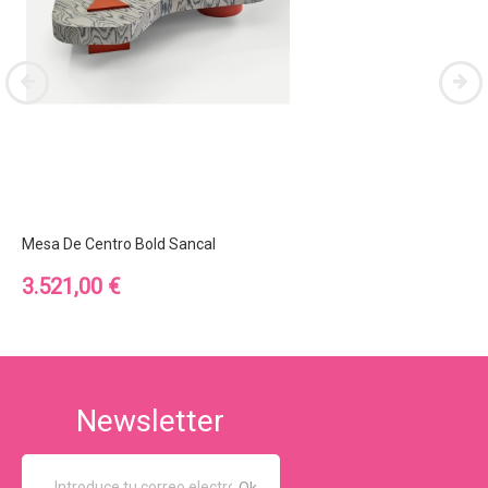
Mesa De Centro Bold Sancal
Precio
3.521,00 €
Newsletter