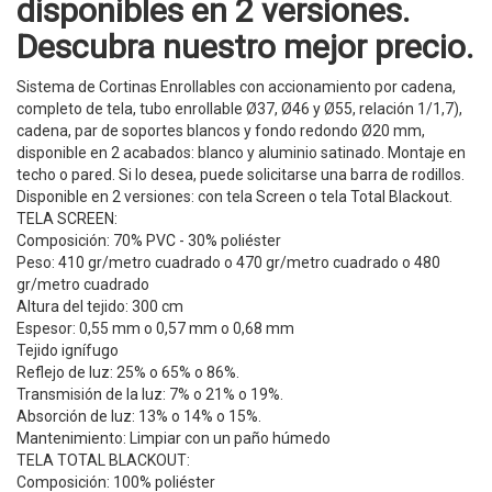
disponibles en 2 versiones.
Descubra nuestro mejor precio.
Sistema de Cortinas Enrollables con accionamiento por cadena,
completo de tela, tubo enrollable Ø37, Ø46 y Ø55, relación 1/1,7),
cadena, par de soportes blancos y fondo redondo Ø20 mm,
disponible en 2 acabados: blanco y aluminio satinado. Montaje en
techo o pared. Si lo desea, puede solicitarse una barra de rodillos.
Disponible en 2 versiones: con tela Screen o tela Total Blackout.
TELA SCREEN:
Composición: 70% PVC - 30% poliéster
Peso: 410 gr/metro cuadrado o 470 gr/metro cuadrado o 480
gr/metro cuadrado
Altura del tejido: 300 cm
Espesor: 0,55 mm o 0,57 mm o 0,68 mm
Tejido ignífugo
Reflejo de luz: 25% o 65% o 86%.
Transmisión de la luz: 7% o 21% o 19%.
Absorción de luz: 13% o 14% o 15%.
Mantenimiento: Limpiar con un paño húmedo
TELA TOTAL BLACKOUT:
Composición: 100% poliéster