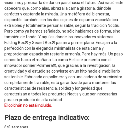
visión muy precisa: la de dar un paso hacia el futuro. Así nació este
cabecero que, como alas, abraza la cama giratoria, dándole
carácter y captando la mirada. Una metáfora del bienestar,
disponible también con los dos cojines de espuma viscoelástica
extraíbles y totalmente personalizable, según la tradición Noctis.
Pero como ya hemos señalado, no sólo hablamos de forma, sino
también de fondo. Y aquí es donde los innovadores sistemas
Folding Box® y Secret Box® pasan a primer plano. Encajan a la
perfección con la elegancia minimalista de esta cama y
proporcionan espacio sin restarle armonía. Pero hay más. Un paso
concreto hacia el mañana. La cama Hello se presenta con el
innovador somier Polimera®, que gracias a la investigación, la
creatividad y el estudio se convierte en un hito hacia el mobiliario
sostenible. Fabricado en polímero y con una cadena de suministro
completamente trazable, está garantizado para mantener las
características de resistencia, solidez y longevidad que
caracterizan a todos los productos Noctis y que son necesarias
para un producto de alta calidad.
El colchón no está incluido.
Plazo de entrega indicativo:
6/8 semanas.