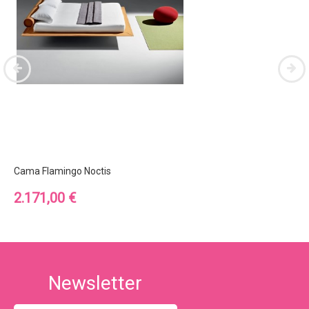
Cama Flamingo Noctis
Precio
2.171,00 €
Newsletter