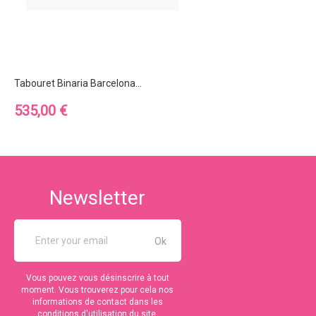
Tabouret Binaria Barcelona...
Prix
535,00 €
Newsletter
Vous pouvez vous désinscrire à tout
moment. Vous trouverez pour cela nos
informations de contact dans les
conditions d'utilisation du site.