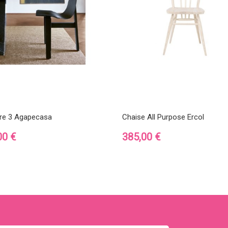
Tre 3 Agapecasa
Chaise All Purpose Ercol
Prix
00 €
385,00 €