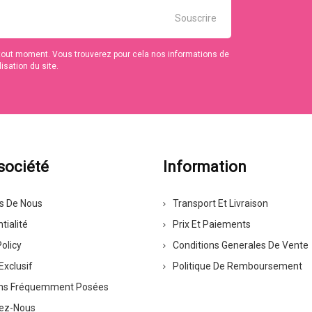
tout moment. Vous trouverez pour cela nos informations de
isation du site.
société
Information
s De Nous
Transport Et Livraison
tialité
Prix Et Paiements
olicy
Conditions Generales De Vente
Exclusif
Politique De Remboursement
ns Fréquemment Posées
ez-Nous