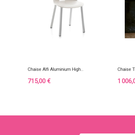
Chaise Alfi Aluminium High...
Chaise 
Prix
Prix
715,00 €
1 006,