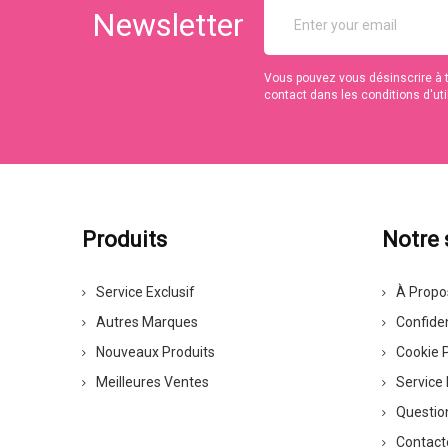
Newsletter
Vous pouvez vous désinscrire à 
contact dans les conditions d'util
Produits
Notre 
Service Exclusif
À Propo
Autres Marques
Confiden
Nouveaux Produits
Cookie P
Meilleures Ventes
Service 
Questio
Contact