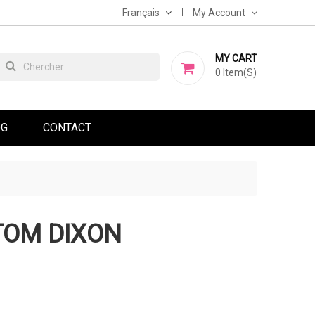
Français
My Account
MY CART
0
Item(s)
OG
CONTACT
TOM DIXON