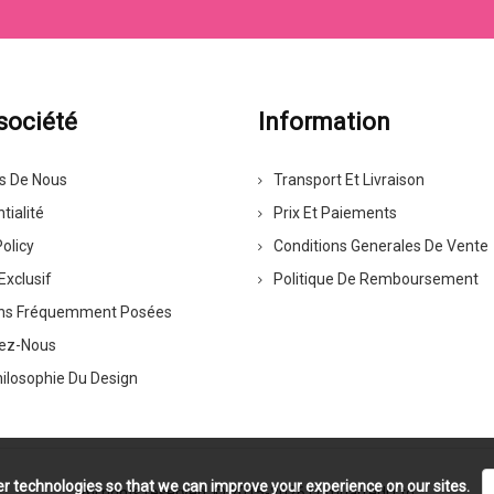
société
Information
s De Nous
Transport Et Livraison
tialité
Prix Et Paiements
olicy
Conditions Generales De Vente
Exclusif
Politique De Remboursement
ns Fréquemment Posées
ez-Nous
hilosophie Du Design
r technologies so that we can improve your experience on our sites.
All rights reserved. © 2015-2026
Lomuarredi Ltd