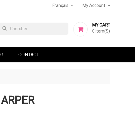
Français
My Account
MY CART
0
Item(s)
OG
CONTACT
 ARPER