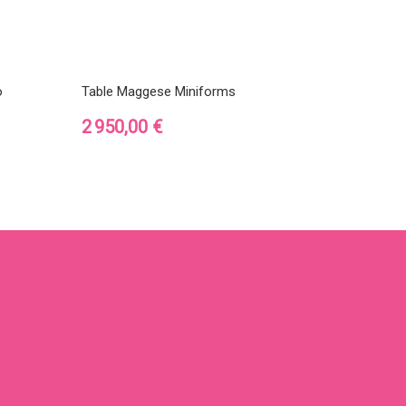
o
Table Maggese Miniforms
Prix
2 950,00 €