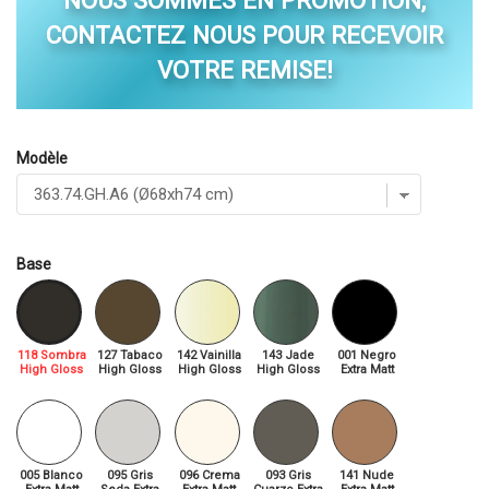
NOUS SOMMES EN PROMOTION,
CONTACTEZ NOUS POUR RECEVOIR
VOTRE REMISE!
Modèle
Base
118 Sombra
127 Tabaco
142 Vainilla
143 Jade
001 Negro
High Gloss
High Gloss
High Gloss
High Gloss
Extra Matt
005 Blanco
095 Gris
096 Crema
093 Gris
141 Nude