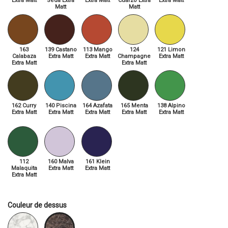
Extra Matt
Seda Extra
Extra Matt
Cuarzo Extra
Extra Matt
Matt
Matt
163
139 Castano
113 Mango
124
121 Limon
Calabaza
Extra Matt
Extra Matt
Champagne
Extra Matt
Extra Matt
Extra Matt
162 Curry
140 Piscina
164 Azafata
165 Menta
138 Alpino
Extra Matt
Extra Matt
Extra Matt
Extra Matt
Extra Matt
112
160 Malva
161 Klein
Malaquita
Extra Matt
Extra Matt
Extra Matt
Couleur de dessus