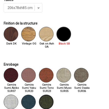
Finition de la structure
Dark DK
Vintage OG
Oak on Ash
Black SB
OA
Enrobage
Camira
Camira
Camira
Camira
Camira
Sumi Abiko
Sumi Yabu
Sumi Tono
Sumi Muso
Sumi Osaka
SUR07
SUR20
SUR23
SUR05
SUR06