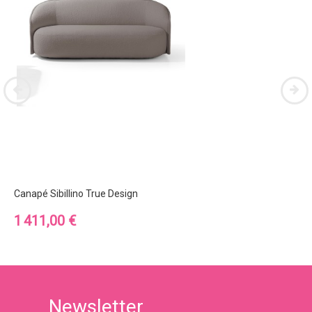
Canapé Sibillino True Design
Prix
1 411,00 €
Newsletter