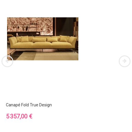
Canapé Fold True Design
Prix
5 357,00 €