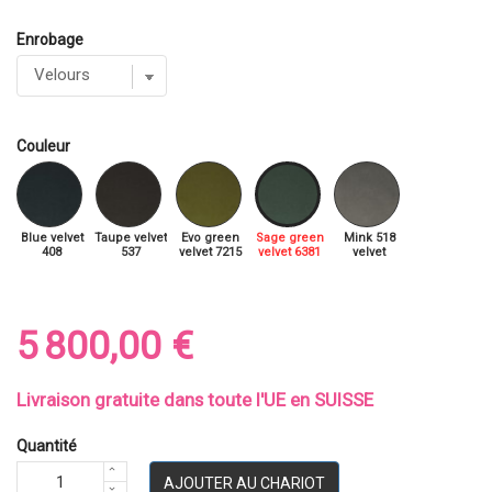
Enrobage
Couleur
Blue velvet
Taupe velvet
Evo green
Sage green
Mink 518
408
537
velvet 7215
velvet 6381
velvet
5 800,00 €
Livraison gratuite dans toute l'UE en SUISSE
Quantité
AJOUTER AU CHARIOT