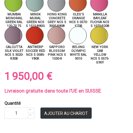
MUMBAI
MINSK
HONG KONG
OLEG’S
MANILLA
MONORAIL
MURAL
CONCRETE
ORANGE
BAYLEAF
GREEN RAL
GREEN NCS
GREY NCS S
NCS S 0570-
FUCHIA NCS
120 70 75
S 1515-B80G
3005-R80B
Y70R
S 1070-R20B
CALCUTTA
ANTWERP
SAPPORO
BEIJING
NEW YORK
SILK VIOLET
SOCCER RED
BLOSSOM
OLYMPIC
CAB
NCS S 3020-
NCS S 0585-
PINK NCS S
WHITE RAL
YELLOW
R30B
Y80R
1030-R
9010
NCS S 0575-
G90Y
1 950,00 €
Livraison gratuite dans toute l'UE en SUISSE
Quantité
AJOUTER AU CHARIOT