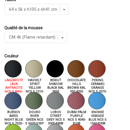
Qualité de la mousse
Couleur
LANZAROTE
HASSELT
BEIRUT
CHOCOLATE
PEKING
LAVA
SPIRIT
SHADOW
HILLS
CERAMIC
ANTRACITE
YELLOW
BLACK RAL
BROWN RAL
ORANGE
NCS S 8005-
NCS S 1510-
9005
050 4050
NCS S 2075-
R80B
Y
Y70R
BUENOS
DOURO
LOBOS
DUBAI PALM
KNOKKE
AIRES
RIVER
STREET
PURPLE
SEASIDE
NIGHT BLUE
GREEN NCS
GREY NCS S
NCS S 4040-
BLUE NCS S
NCS S 7020-
S 6020-G30Y
5005-R80B
R10B
1560-R90B
R80B