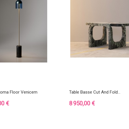
oma Floor Venicem
Table Basse Cut And Fold...
Prix
00 €
8 950,00 €