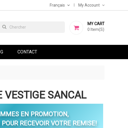
Français
My Account
MY CART
0
Item(s)
OG
CONTACT
E VESTIGE SANCAL
OMMES EN PROMOTION,
POUR RECEVOIR VOTRE REMISE!