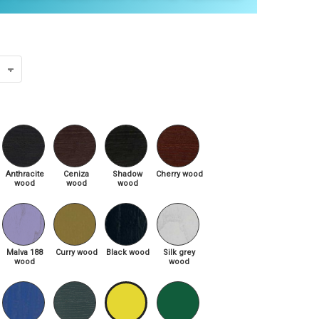
Anthracite
Ceniza
Shadow
Cherry wood
wood
wood
wood
Malva 188
Curry wood
Black wood
Silk grey
wood
wood