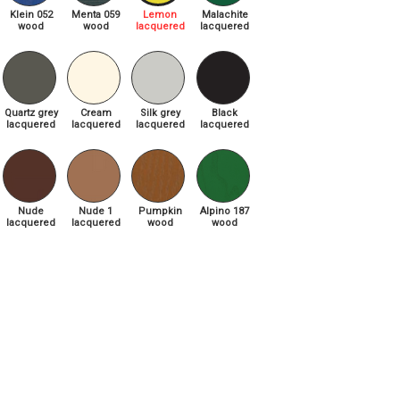
Klein 052
Menta 059
Lemon
Malachite
wood
wood
lacquered
lacquered
Quartz grey
Cream
Silk grey
Black
lacquered
lacquered
lacquered
lacquered
Nude
Nude 1
Pumpkin
Alpino 187
lacquered
lacquered
wood
wood