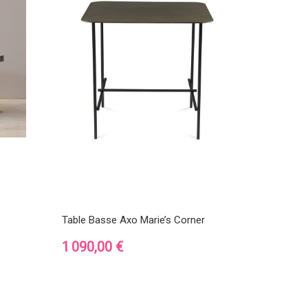
Table Basse Axo Marie’s Corner
Prix
1 090,00 €