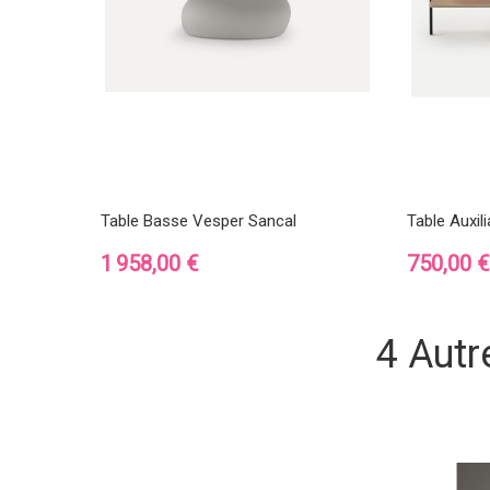
Table Basse Vesper Sancal
Table Auxil
Prix
Prix
1 958,00 €
750,00 €
4 Autr