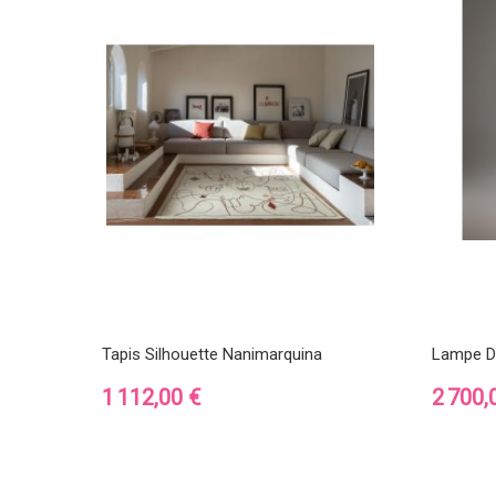
Tapis Silhouette Nanimarquina
Lampe D
Prix
Prix
1 112,00 €
2 700,