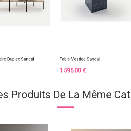
iaire Duplex Sancal
Table Vestige Sancal
Prix
1 595,00 €
es Produits De La Même Cat