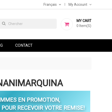
Français
My Account
MY CART
0
Item(s)
OG
CONTACT
 NANIMARQUINA
OMMES EN PROMOTION,
POUR RECEVOIR VOTRE REMISE!