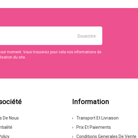
tout moment. Vous trouverez pour cela nos informations de
isation du site.
société
Information
s De Nous
Transport Et Livraison
tialité
Prix Et Paiements
olicy
Conditions Generales De Vente