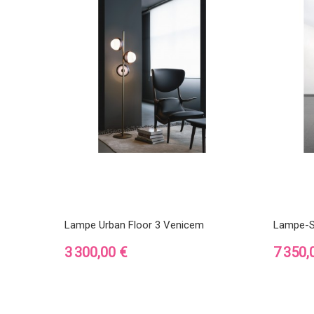
Lampe Urban Floor 3 Venicem
Lampe-Scu
Prix
Prix
3 300,00 €
7 350,