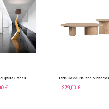
lpture Bracelli...
Table Basse Plautino Miniforms
Prix
00 €
1 279,00 €