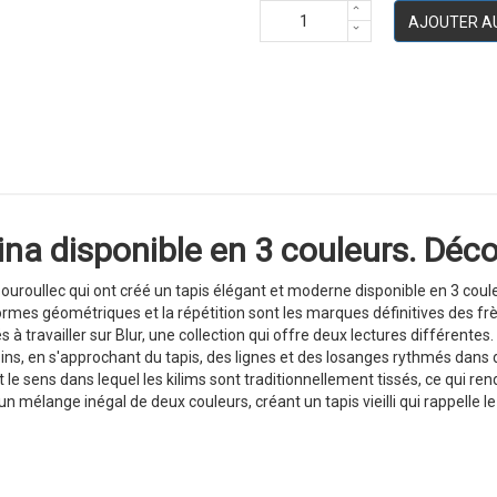
AJOUTER A
na disponible en 3 couleurs. Décou
roullec qui ont créé un tapis élégant et moderne disponible en 3 couleu
mes géométriques et la répétition sont les marques définitives des frère
s à travailler sur Blur, une collection qui offre deux lectures différentes.
ins, en s'approchant du tapis, des lignes et des losanges rythmés dans d
t le sens dans lequel les kilims sont traditionnellement tissés, ce qui r
un mélange inégal de deux couleurs, créant un tapis vieilli qui rappelle l