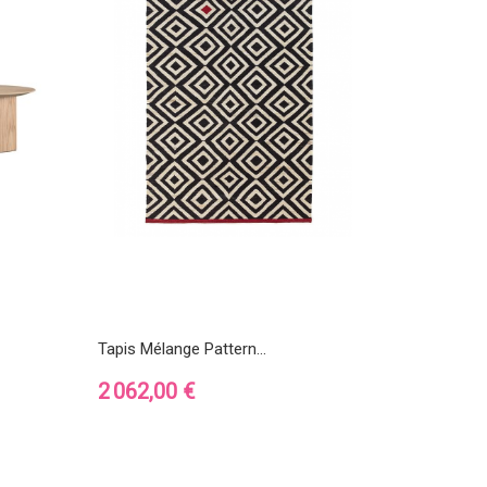
Tapis Mélange Pattern...
Prix
2 062,00 €