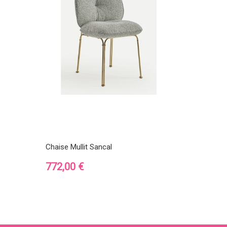
Chaise Mullit Sancal
Prix
772,00 €