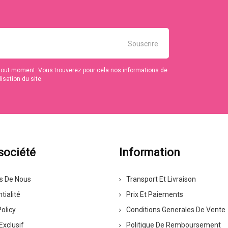
tout moment. Vous trouverez pour cela nos informations de
isation du site.
société
Information
s De Nous
Transport Et Livraison
tialité
Prix Et Paiements
olicy
Conditions Generales De Vente
Exclusif
Politique De Remboursement