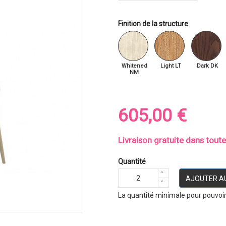
Finition de la structure
Whitened
Light LT
Dark DK
NM
605,00 €
Livraison gratuite dans tout
Quantité
AJOUTER A
La quantité minimale pour pouvoi