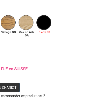
Vintage OG
Oak on Ash
Black SB
OA
e l'UE en SUISSE
U CHARIOT
r commander ce produit est 2.