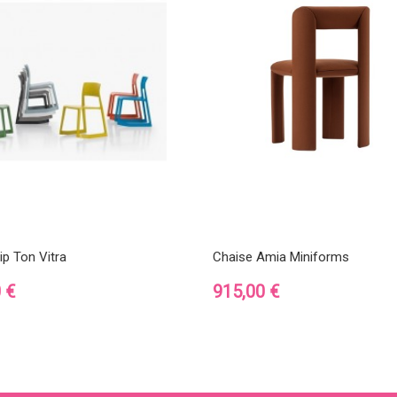
ip Ton Vitra
Chaise Amia Miniforms
Prix
 €
915,00 €