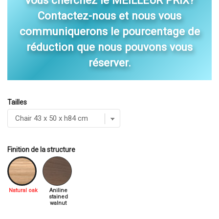
Vous cherchez le MEILLEUR PRIX?
Contactez-nous et nous vous
communiquerons le pourcentage de
réduction que nous pouvons vous
réserver.
Tailles
Finition de la structure
Natural oak
Aniline
stained
walnut